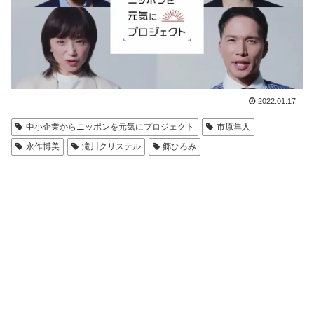
2022.01.17
中小企業からニッポンを元気にプロジェクト
市原隼人
永作博美
滝川クリステル
郷ひろみ