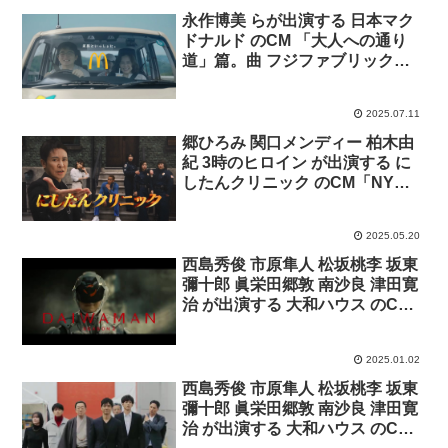
永作博美 らが出演する 日本マク
ドナルド のCM 「大人への通り
道」篇。曲 フジファブリック
「若者のすべて」
2025.07.11
郷ひろみ 関口メンディー 柏木由
紀 3時のヒロイン が出演する に
したんクリニック のCM「NYダ
ンス」篇
2025.05.20
西島秀俊 市原隼人 松坂桃李 坂東
彌十郎 眞栄田郷敦 南沙良 津田寛
治 が出演する 大和ハウス のCM
ダイワマン SEASON 2 Episode9
「未来の景色」篇
2025.01.02
西島秀俊 市原隼人 松坂桃李 坂東
彌十郎 眞栄田郷敦 南沙良 津田寛
治 が出演する 大和ハウス のCM