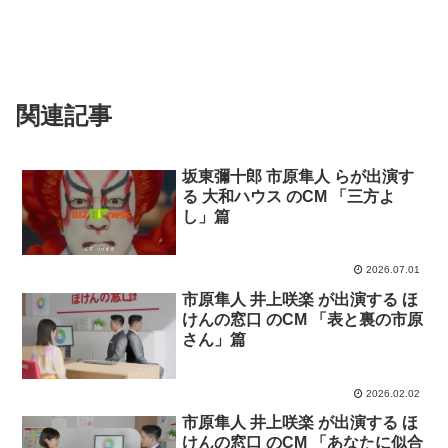
関連記事
坂東彌十郎 市原隼人 らが出演す
る 大和ハウス のCM 「三方よ
し」篇
2026.07.01
市原隼人 井上咲楽 が出演する ほ
けんの窓口 のCM 「表と裏の市原
さん」篇
2026.02.02
市原隼人 井上咲楽 が出演する ほ
けんの窓口 のCM 「あなたに似合