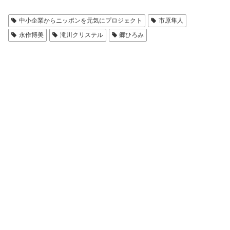
中小企業からニッポンを元気にプロジェクト
市原隼人
永作博美
滝川クリステル
郷ひろみ