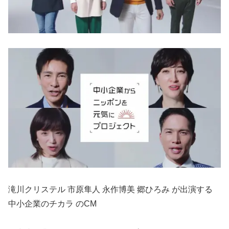
滝川クリステル 市原隼人 永作博美 郷ひろみ が出演する
中⼩企業のチカラ のCM