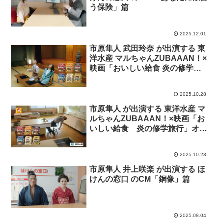
う保険」篇
2025.12.01
市原隼人 武田玲奈 が出演する 東
洋水産 マルちゃんZUBAAAN！×
映画「おいしい給食 炎の修学旅
行」オリジナルムービー 【第2
話】「修学旅行・夜食」篇
2025.10.28
市原隼人 が出演する 東洋水産 マ
ルちゃんZUBAAAN！×映画「お
いしい給食 炎の修学旅行」オリ
ジナルムービー 【第1話】「修学
旅行・前日」篇
2025.10.23
市原隼人 井上咲楽 が出演する ほ
けんの窓口 のCM「銅像」篇
2025.08.04