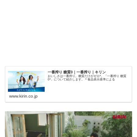
一番搾り 糖質0｜一番搾り｜キリン
おいしさは一番搾り。糖質だけがゼロ*。「一番搾り 糖質
0*」について紹介します。＊食品表示基準による
www.kirin.co.jp