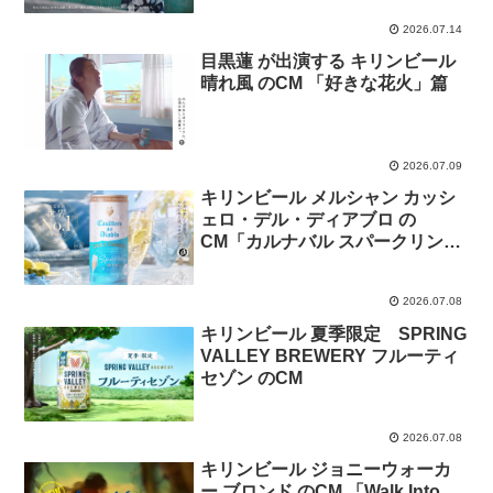
2026.07.14
目黒蓮 が出演する キリンビール
晴れ風 のCM 「好きな花火」篇
2026.07.09
キリンビール メルシャン カッシ
ェロ・デル・ディアブロ の
CM「カルナバル スパークリング
缶」篇
2026.07.08
キリンビール 夏季限定 SPRING
VALLEY BREWERY フルーティ
セゾン のCM
2026.07.08
キリンビール ジョニーウォーカ
ー ブロンド のCM 「Walk Into