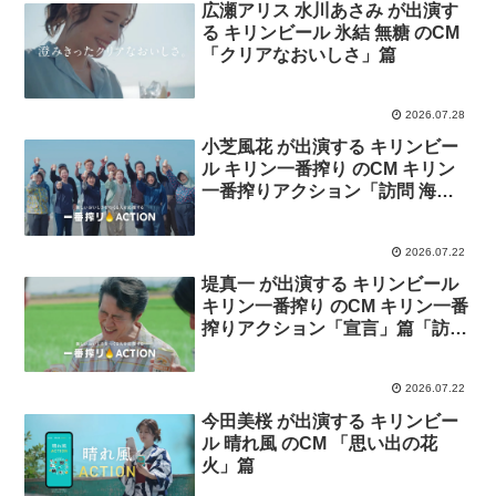
広瀬アリス 水川あさみ が出演す
る キリンビール 氷結 無糖 のCM
「クリアなおいしさ」篇
2026.07.28
小芝風花 が出演する キリンビー
ル キリン一番搾り のCM キリン
一番搾りアクション「訪問 海を
救う養殖ウニ」篇
2026.07.22
堤真一 が出演する キリンビール
キリン一番搾り のCM キリン一番
搾りアクション「宣言」篇「訪問
暑さに負けないお米」篇
2026.07.22
今田美桜 が出演する キリンビー
ル 晴れ風 のCM 「思い出の花
火」篇