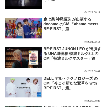
2024.08.12
森七菜 神尾楓珠 が出演する
docomo のCM 「ahamo meets
BE:FIRST」篇
2024.02.14
BE:FIRST JUNON LEO が出演す
る UHA味覚糖 特濃ミルク8.2 の
CM「特濃ミルクマスター」篇
2023.09.07
DELL デル・テクノロジーズ の
CM 「今こそ新たな変革を with
BE:FIRST」篇。
2023.09.05