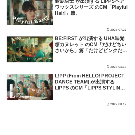
鈴鹿央士 が出演する LIPPSヘア
ワックスシリーズ のCM「Playful
Hair!」篇。
2023.07.27
BE:FIRST が出演する UHA味覚
糖カヌレット のCM「だけどちい
さいから」篇「だけどピンクだか
ら」篇
2023.04.13
L!PP (From HELLO! PROJECT
DANCE TEAM) が出演する
LIPPS のCM「LIPPS STYLING
MILK L!PP」篇。曲 「Sunset
Summer Fever」
2022.08.19