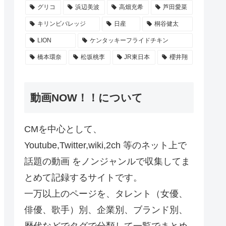
グリコ
浜辺美波
高畑充希
芦田愛菜
キリンビバレッジ
日産
桐谷健太
LION
ケンタッキーフライドチキン
橋本環奈
松坂桃李
JR東日本
櫻井翔
動画NOW！！について
CMを中心として、
Youtube,Twitter,wiki,2ch 等のネット上で
話題の動画 をノンジャンルで収集してま
とめて記録するサイトです。
一万以上のページを、タレント（女優、
俳優、歌手）別、企業別、ブランド別、
歴代などでタグで分類して一覧でまとめ