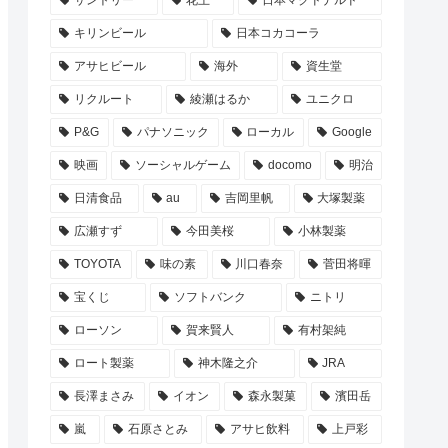
サントリー
花王
日本マクドナルド
キリンビール
日本コカコーラ
アサヒビール
海外
資生堂
リクルート
綾瀬はるか
ユニクロ
P&G
パナソニック
ローカル
Google
映画
ソーシャルゲーム
docomo
明治
日清食品
au
吉岡里帆
大塚製薬
広瀬すず
今田美桜
小林製薬
TOYOTA
味の素
川口春奈
菅田将暉
宝くじ
ソフトバンク
ニトリ
ローソン
賀来賢人
有村架純
ロート製薬
神木隆之介
JRA
長澤まさみ
イオン
森永製菓
濱田岳
嵐
石原さとみ
アサヒ飲料
上戸彩