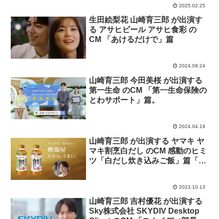
2025.02.25
生田絵梨花 山崎育三郎 が出演す
る アサヒビール アサヒ食彩 の
CM 「あけるだけで」篇
2024.09.24
山崎育三郎 今田美桜 が出演する
第一生命 のCM 「第一生命保険の
とわサポート」篇。
2024.04.19
山崎育三郎 が出演する ヤマキ ヤ
マキ割烹白だし のCM 感動のヒミ
ツ「白だし炊き込みご飯」篇「白
だし鍋」篇 の２０２３年１０月
バージョン。
2023.10.13
山崎育三郎 吉村優花 が出演する
Sky株式会社 SKYDIV Desktop