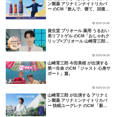
ン製薬 アリナミンナイトリカバ
ー のCM「飲んで、寝て、回復」
篇
2025.10.06
資生堂 プリオール 薬用 うるおい
美リフトゲル のCM「おしゃれク
リップ×プリオール 山崎育三郎さ
んがご紹介！」篇。
2025.09.26
山崎育三郎 今田美桜 が出演する
第一生命 のCM「ジャスト 心身サ
ポート」篇。
2025.03.19
山崎育三郎 が出演する アリナミ
ン製薬 アリナミンナイトリカバ
ー 快眠ユーグレナ のCM 「新習
慣」篇