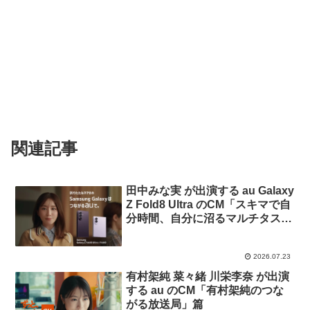
関連記事
田中みな実 が出演する au Galaxy
Z Fold8 Ultra のCM「スキマで自
分時間、自分に沼るマルチタス
ク」篇「スキマで自分時間、自分
に沼る4：3」篇
2026.07.23
有村架純 菜々緒 川栄李奈 が出演
する au のCM「有村架純のつな
がる放送局」篇