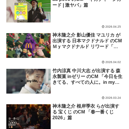
ード | 激ヤバ」篇
2026.04.25
神木隆之介 影山優佳 マユリカ が
出演する 日本マクドナルド のCM
Ｍｙマクドナルド リワード「食
べたあとまで」篇
2026.04.02
竹内涼真 中川大志 が出演する 森
永製菓 inゼリー のCM 「今日を生
きてる、すべての人に。in my
life,」篇
2026.03.24
神木隆之介 根岸季衣 らが出演す
る 宝くじ のCM 「春一番くじ
2026」篇