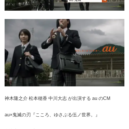
神木隆之介 松本穂香 中川大志 が出演する au のCM
au×鬼滅の刃『こころ、ゆさぶる伍ノ世界。』