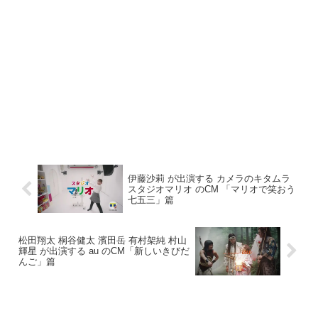
伊藤沙莉 が出演する カメラのキタムラ
スタジオマリオ のCM 「マリオで笑おう
七五三」篇
松田翔太 桐谷健太 濱田岳 有村架純 村山
輝星 が出演する au のCM「新しいきびだ
んご」篇