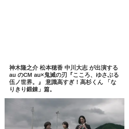
神木隆之介 松本穂香 中川大志 が出演する
au のCM au×鬼滅の刃『こころ、ゆさぶる
伍ノ世界。』 意識高すぎ！高杉くん 「な
りきり鍛錬」篇。