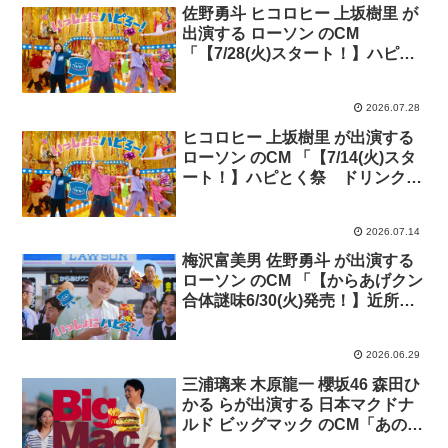
佐野勇斗 ヒコロヒー 上坂樹里 が
出演する ローソン のCM
「【7/28(火)スタート！】ハピと
く祭 ドリンクもらえる！」篇
2026.07.28
ヒコロヒー 上坂樹里 が出演する
ローソン のCM 「【7/14(火)スタ
ート！】ハピとく祭 ドリンクも
らえる！」篇
2026.07.14
梅沢富美男 佐野勇斗 が出演する
ローソン のCM 「【からあげクン
合体謎味6/30(火)発売！】近所の
佐野くんVS謎味マン」篇
2026.06.29
三浦璃来 木原龍一 櫻坂46 森田ひ
かる らが出演する 日本マクドナ
ルド ビッグマック のCM「あの頃
も今も、夏といえば」篇