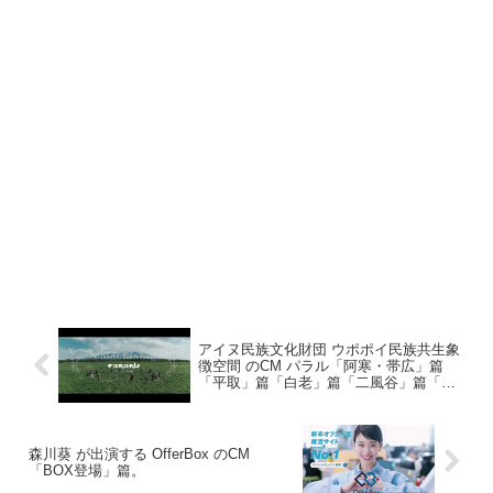
アイヌ民族文化財団 ウポポイ民族共生象
徴空間 のCM パラル「阿寒・帯広」篇
「平取」篇「白老」篇「二風谷」篇「札
幌・総集」篇
森川葵 が出演する OfferBox のCM
「BOX登場」篇。