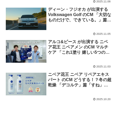
2025.11.06
ディーン・フジオカ が出演する
Volkswagen Golf のCM 「大切な
ものだけで、できている。」篇。
曲「Go The Distance」
2025.11.05
アルコ&ピース が出演する ニベ
ア花王 ニベアメン のCM マルチ
ケア 「これ1塗り 嬉しい5つの効
果」篇、ワンステップケア 「洗
顔料でスキンケアまで1ステッ
2025.11.03
プ」篇
ニベア花王 ニベア リペアエキス
パート のCM どうする！？冬の超
乾燥 「デコルテ」篇「すね」篇
「かかと」篇
2025.10.20