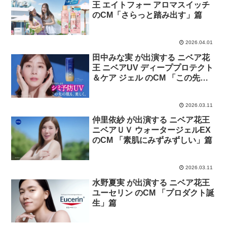
王 エイトフォー アロマスイッチ
のCM「さらっと踏み出す」篇
2026.04.01
田中みな実 が出演する ニベア花
王 ニベアUV ディーププロテクト
＆ケア ジェル のCM 「この先の
肌も美しく」篇
2026.03.11
仲里依紗 が出演する ニベア花王
ニベアＵＶ ウォータージェルEX
のCM 「素肌にみずみずしい」篇
2026.03.11
水野夏実 が出演する ニベア花王
ユーセリン のCM 「プロダクト誕
生」篇