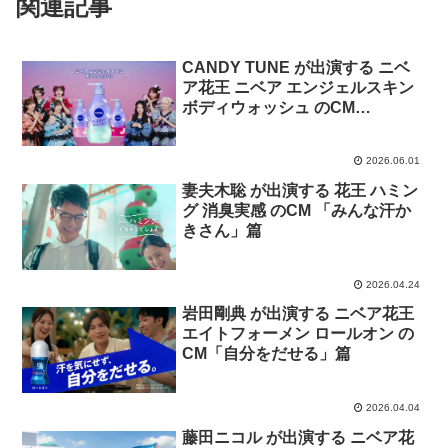
関連記事
CANDY TUNE が出演する ニベ
ア花王 ニベア エンジェルスキン
ボディウォッシュ のCM
「CANDY TUNE」篇
2026.06.01
妻夫木聡 が出演する 花王 ハミン
グ 消臭実感 のCM 「みんな汗か
きさん」篇
2026.04.24
岩田剛典 が出演する ニベア花王
エイトフォーメン ロールオン の
CM「自分をだせる」篇
2026.04.04
藤田ニコル が出演する ニベア花