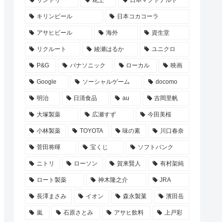
サントリー
花王
日本マクドナルド
キリンビール
日本コカコーラ
アサヒビール
海外
資生堂
リクルート
綾瀬はるか
ユニクロ
P&G
パナソニック
ローカル
映画
Google
ソーシャルゲーム
docomo
明治
日清食品
au
吉岡里帆
大塚製薬
広瀬すず
今田美桜
小林製薬
TOYOTA
味の素
川口春奈
菅田将暉
宝くじ
ソフトバンク
ニトリ
ローソン
賀来賢人
有村架純
ロート製薬
神木隆之介
JRA
長澤まさみ
イオン
森永製菓
濱田岳
嵐
石原さとみ
アサヒ飲料
上戸彩