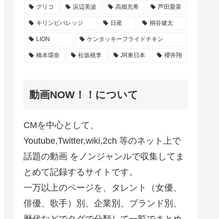
グリコ
浜辺美波
高畑充希
芦田愛菜
キリンビバレッジ
日産
桐谷健太
LION
ケンタッキーフライドチキン
橋本環奈
松坂桃李
JR東日本
櫻井翔
動画NOW！！について
CMを中心として、
Youtube,Twitter,wiki,2ch 等のネット上で
話題の動画 をノンジャンルで収集してま
とめて記録するサイトです。
一万以上のページを、タレント（女優、
俳優、歌手）別、企業別、ブランド別、
歴代などでタグで分類して一覧でまとめ