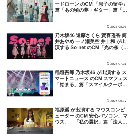
ードローン のCM 「息子の留学」
篇「あの頃の夢・ギター」篇「ロ
ードバイクで通勤」篇
2025.08.06
乃木坂46 遠藤さくら 賀喜遥香 筒
井あやめ 一ノ瀬美空 井上和 が出
演する So-net のCM「光の糸（予
告）」篇
2025.07.31
稲垣吾郎 乃木坂46 が出演する ス
マートニュース のCM スマフェス
「始まる」篇「スマイルクーポ
ン」篇「スマイルくじ」篇
2025.06.17
福原遥 が出演する マウスコンピ
ューター のCM 安心パソコン、マ
ウス。 「私の選択」篇「法人導
入にもマウス」篇