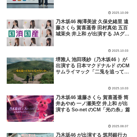
CM「ほたて塩 登場」篇
2025.10.09
乃木坂46 梅澤美波 久保史緒里 遠
藤さくら 賀喜遥香 田村真佑 五百
城茉央 井上和 が出演する JAグル
ープ のCM 「乃木坂46と食の楽し
さを未来へ繋げよう」篇
2025.10.03
堺雅人 池田瑛紗（乃木坂46 ）が
出演する 日本マクドナルド のCM
サムライマック「二兎を追っても
いいじゃないか。」篇
2025.10.03
乃木坂46 遠藤さくら 賀喜遥香 筒
井あやめ 一ノ瀬美空 井上和 が出
演する So-net のCM「光の糸」篇
2025.08.07
乃木坂46 が出演する 筑邦銀行カ