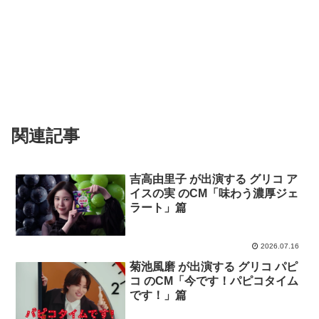
関連記事
吉高由里子 が出演する グリコ ア
イスの実 のCM「味わう濃厚ジェ
ラート」篇
2026.07.16
菊池風磨 が出演する グリコ パピ
コ のCM「今です！パピコタイム
です！」篇