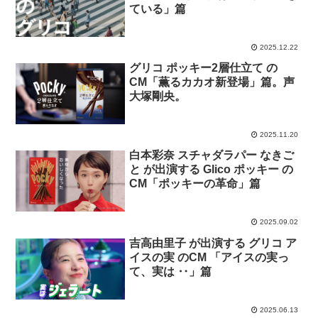
ている」篇
2025.12.22
グリコ ポッキー2層仕立て の
CM「薫るカカオ新登場」篇。声
大塚剛央。
2025.11.20
白本彩奈 スチャダラパー なきご
と が出演する Glico ポッキー の
CM「ポッキーの革命」篇
2025.09.02
吉高由里子 が出演する グリコ ア
イスの実 のCM 「アイスの実っ
て、実は ‥」篇
2025.06.13