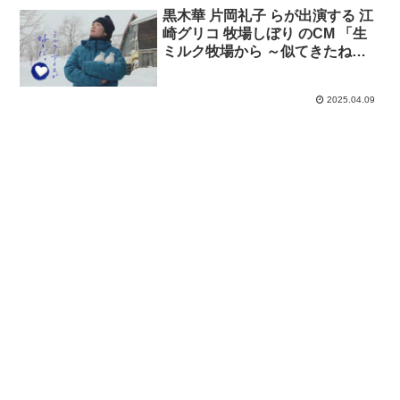
黒木華 片岡礼子 らが出演する 江
崎グリコ 牧場しぼり のCM 「生
ミルク牧場から ～似てきたね
～」篇
2025.04.09