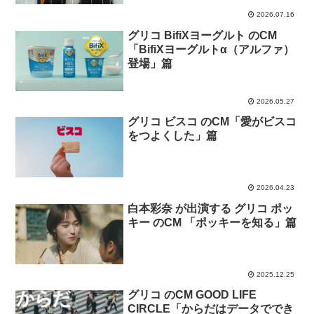
2026.07.16
グリコ BifiXヨーグルト のCM
「BifiXヨーグルトα（アルファ）
登場」篇
2026.05.27
グリコ ビスコ のCM「愛がビスコ
をつよくした」篇
2026.04.23
白本彩奈 が出演する グリコ ポッ
キー のCM 「ポッキーを知る」篇
2025.12.25
グリコ のCM GOOD LIFE
CIRCLE「からだはデータででき