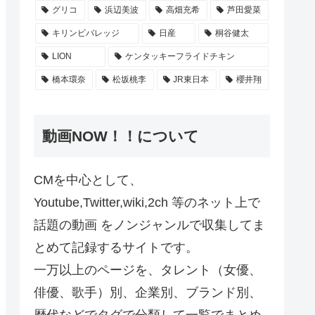
グリコ
浜辺美波
高畑充希
芦田愛菜
キリンビバレッジ
日産
桐谷健太
LION
ケンタッキーフライドチキン
橋本環奈
松坂桃李
JR東日本
櫻井翔
動画NOW！！について
CMを中心として、
Youtube,Twitter,wiki,2ch 等のネット上で
話題の動画 をノンジャンルで収集してま
とめて記録するサイトです。
一万以上のページを、タレント（女優、
俳優、歌手）別、企業別、ブランド別、
歴代などでタグで分類して一覧でまとめ