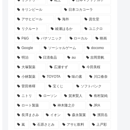
サントリー
花王
日本マクドナルド
キリンビール
日本コカコーラ
アサヒビール
海外
資生堂
リクルート
綾瀬はるか
ユニクロ
P&G
パナソニック
ローカル
映画
Google
ソーシャルゲーム
docomo
明治
日清食品
au
吉岡里帆
大塚製薬
広瀬すず
今田美桜
小林製薬
TOYOTA
味の素
川口春奈
菅田将暉
宝くじ
ソフトバンク
ニトリ
ローソン
賀来賢人
有村架純
ロート製薬
神木隆之介
JRA
長澤まさみ
イオン
森永製菓
濱田岳
嵐
石原さとみ
アサヒ飲料
上戸彩