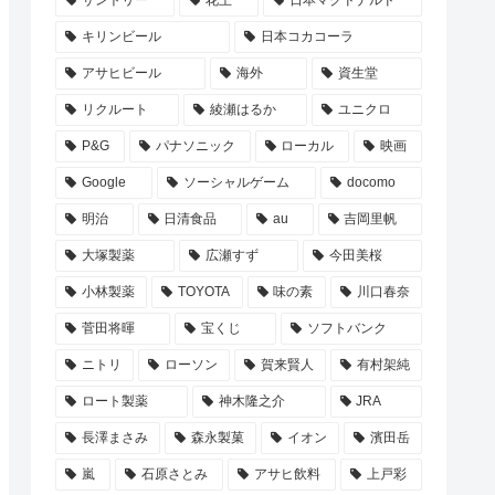
サントリー
花王
日本マクドナルド
キリンビール
日本コカコーラ
アサヒビール
海外
資生堂
リクルート
綾瀬はるか
ユニクロ
P&G
パナソニック
ローカル
映画
Google
ソーシャルゲーム
docomo
明治
日清食品
au
吉岡里帆
大塚製薬
広瀬すず
今田美桜
小林製薬
TOYOTA
味の素
川口春奈
菅田将暉
宝くじ
ソフトバンク
ニトリ
ローソン
賀来賢人
有村架純
ロート製薬
神木隆之介
JRA
長澤まさみ
森永製菓
イオン
濱田岳
嵐
石原さとみ
アサヒ飲料
上戸彩