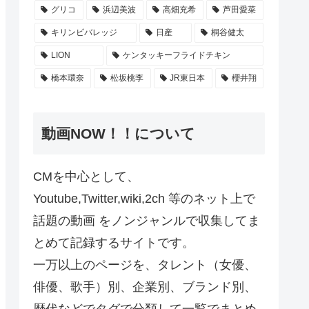
グリコ
浜辺美波
高畑充希
芦田愛菜
キリンビバレッジ
日産
桐谷健太
LION
ケンタッキーフライドチキン
橋本環奈
松坂桃李
JR東日本
櫻井翔
動画NOW！！について
CMを中心として、
Youtube,Twitter,wiki,2ch 等のネット上で
話題の動画 をノンジャンルで収集してま
とめて記録するサイトです。
一万以上のページを、タレント（女優、
俳優、歌手）別、企業別、ブランド別、
歴代などでタグで分類して一覧でまとめ