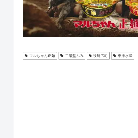
マルちゃん正麺
二階堂ふみ
役所広司
東洋水産