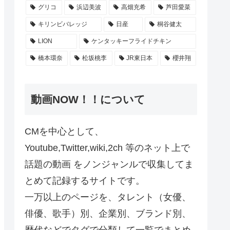
グリコ
浜辺美波
高畑充希
芦田愛菜
キリンビバレッジ
日産
桐谷健太
LION
ケンタッキーフライドチキン
橋本環奈
松坂桃李
JR東日本
櫻井翔
動画NOW！！について
CMを中心として、
Youtube,Twitter,wiki,2ch 等のネット上で
話題の動画 をノンジャンルで収集してま
とめて記録するサイトです。
一万以上のページを、タレント（女優、
俳優、歌手）別、企業別、ブランド別、
歴代などでタグで分類して一覧でまとめ