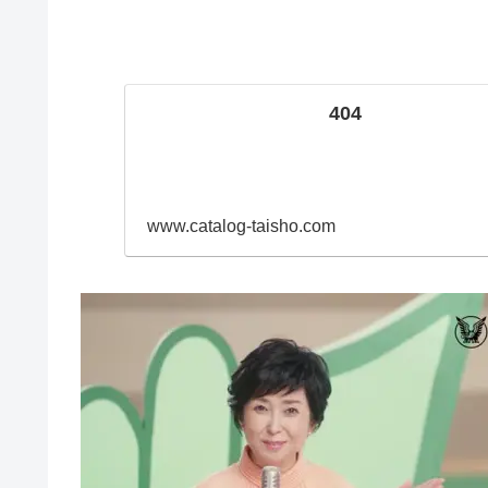
404
www.catalog-taisho.com