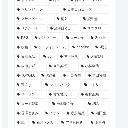
サントリー
花王
日本マクドナルド
キリンビール
日本コカコーラ
アサヒビール
海外
資生堂
リクルート
綾瀬はるか
ユニクロ
P&G
パナソニック
ローカル
Google
映画
ソーシャルゲーム
docomo
明治
日清食品
au
吉岡里帆
大塚製薬
広瀬すず
今田美桜
小林製薬
TOYOTA
味の素
川口春奈
菅田将暉
宝くじ
ソフトバンク
ニトリ
ローソン
賀来賢人
有村架純
ロート製薬
神木隆之介
JRA
長澤まさみ
イオン
森永製菓
濱田岳
嵐
石原さとみ
アサヒ飲料
上戸彩