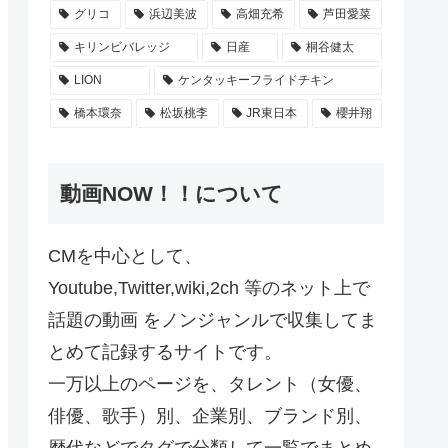
グリコ
浜辺美波
高畑充希
芦田愛菜
キリンビバレッジ
日産
桐谷健太
LION
ケンタッキーフライドチキン
橋本環奈
松坂桃李
JR東日本
櫻井翔
動画NOW！！について
CMを中心として、
Youtube,Twitter,wiki,2ch 等のネット上で
話題の動画 をノンジャンルで収集してま
とめて記録するサイトです。
一万以上のページを、タレント（女優、
俳優、歌手）別、企業別、ブランド別、
歴代などでタグで分類して一覧でまとめ