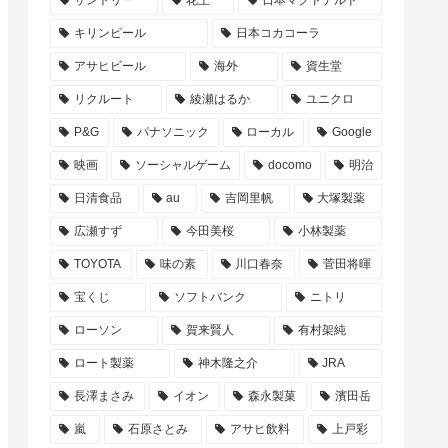
サントリー
花王
日本マクドナルド
キリンビール
日本コカコーラ
アサヒビール
海外
資生堂
リクルート
綾瀬はるか
ユニクロ
P&G
パナソニック
ローカル
Google
映画
ソーシャルゲーム
docomo
明治
日清食品
au
吉岡里帆
大塚製薬
広瀬すず
今田美桜
小林製薬
TOYOTA
味の素
川口春奈
菅田将暉
宝くじ
ソフトバンク
ニトリ
ローソン
賀来賢人
有村架純
ロート製薬
神木隆之介
JRA
長澤まさみ
イオン
森永製菓
濱田岳
嵐
石原さとみ
アサヒ飲料
上戸彩