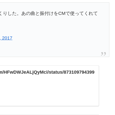
くりした。あの曲と振付けをCMで使ってくれて
）
, 2017
.com/HFwDWJeALjQyMci/status/873109794399