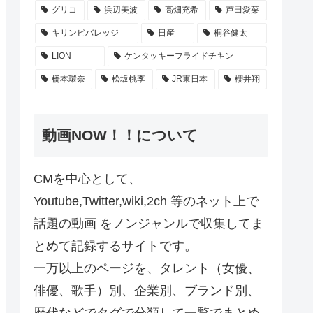
グリコ
浜辺美波
高畑充希
芦田愛菜
キリンビバレッジ
日産
桐谷健太
LION
ケンタッキーフライドチキン
橋本環奈
松坂桃李
JR東日本
櫻井翔
動画NOW！！について
CMを中心として、
Youtube,Twitter,wiki,2ch 等のネット上で
話題の動画 をノンジャンルで収集してま
とめて記録するサイトです。
一万以上のページを、タレント（女優、
俳優、歌手）別、企業別、ブランド別、
歴代などでタグで分類して一覧でまとめ