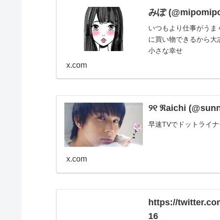
みぽ (@mipomipop
いつもより仕事がうまくいったし、早く終
に買い物できるから大志
小さな幸せ
x.com
୨୧ ℜaichi (@sun
早速TVでドットライナー
x.com
https://twitter.
16