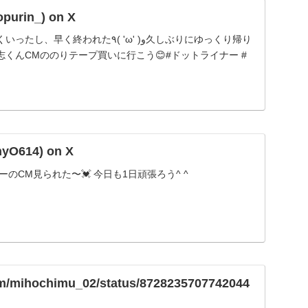
urin_) on X
われた٩( 'ω' )و久しぶりにゆっくり帰り
くんCMののりテープ買いに行こう😊#ドットライナー #
nyO614) on X
のCM見られた〜💓 今日も1日頑張ろう^ ^
com/mihochimu_02/status/8728235707742044