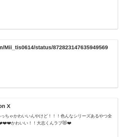
com/Mii_tis0614/status/872823147635949569
on X
めっちゃかわいいんやけど！！！色んなシリーズあるやつ全
❤️❤️かわいい！！大志くんラブ😻❤️