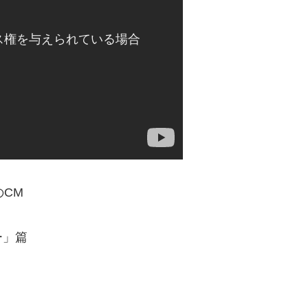
のCM
ー」篇