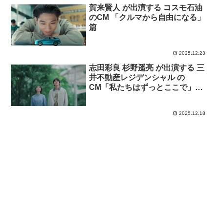
賀来賢人 が出演する コスモ石油
のCM 「クルマから自由になる」
篇
2025.12.23
志田彩良 杉野遥亮 が出演する 三
井不動産レジデンシャル の
CM「私たちはずっとここで」
篇。曲 ウカスカジー「My
Home」
2025.12.18