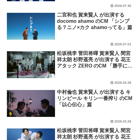
2026.07.30
二宮和也 賀来賢人 が出演する
docomo ahamo のCM 「シンプ
る？ニノ×カク ahamoってる」篇
2026.07.01
松坂桃李 菅田将暉 賀来賢人 間宮
祥太朗 杉野遥亮 が出演する 花王
アタック ZERO のCM 「勝手にキ
レイ」篇。
2026.03.26
中村倫也 賀来賢人 が出演する キ
リンビール キリン一番搾り のCM
「以心伝心」篇
2026.03.26
松坂桃李 菅田将暉 賀来賢人 間宮
祥太朗 杉野遥亮 が出演する 花王