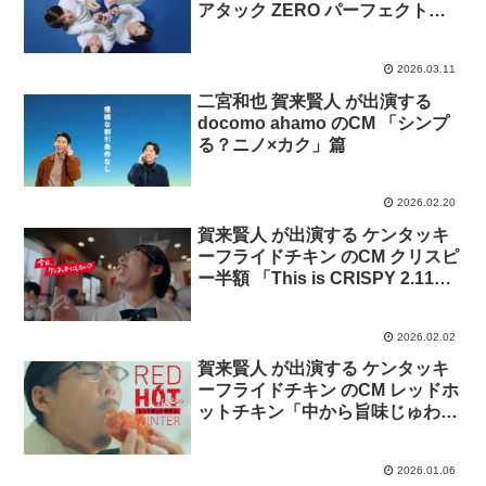
アタック ZERO パーフェクトス
ティック のCM 「消臭せよ」篇
2026.03.11
二宮和也 賀来賢人 が出演する
docomo ahamo のCM 「シンプ
る？ニノ×カク」篇
2026.02.20
賀来賢人 が出演する ケンタッキ
ーフライドチキン のCM クリスピ
ー半額 「This is CRISPY 2.11ま
で」篇
2026.02.02
賀来賢人 が出演する ケンタッキ
ーフライドチキン のCM レッドホ
ットチキン「中から旨味じゅわじ
ゅわ製法 ツイスター」篇
2026.01.06