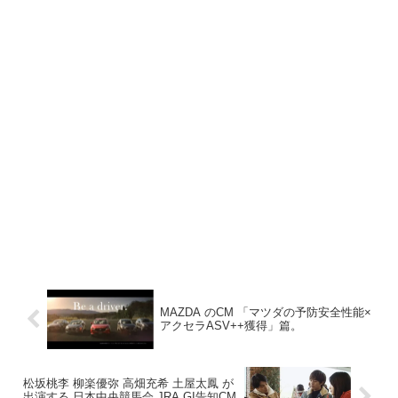
MAZDA のCM 「マツダの予防安全性能×
アクセラASV++獲得」篇。
松坂桃李 柳楽優弥 高畑充希 土屋太鳳 が
出演する 日本中央競馬会 JRA GI告知CM