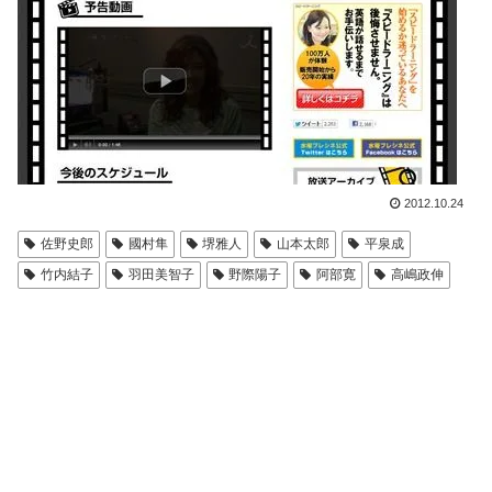
2012.10.24
佐野史郎
國村隼
堺雅人
山本太郎
平泉成
竹内結子
羽田美智子
野際陽子
阿部寛
高嶋政伸