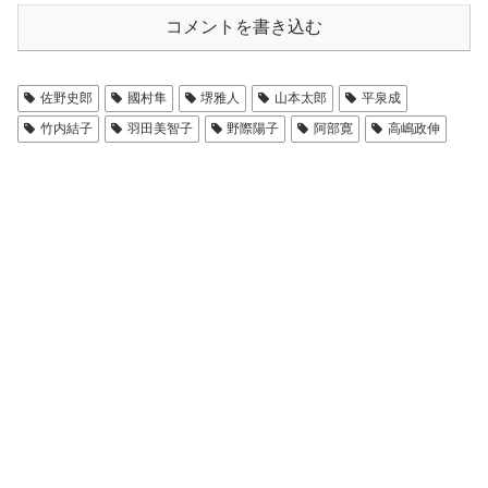
コメントを書き込む
佐野史郎
國村隼
堺雅人
山本太郎
平泉成
竹内結子
羽田美智子
野際陽子
阿部寛
高嶋政伸