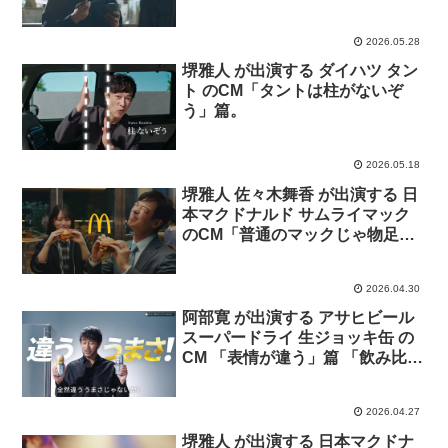
2026.05.28
堺雅人 が出演する ダイハツ タン
ト のCM「タントは柱がないぞ
う」篇。
2026.05.18
堺雅人 佐々木舞香 が出演する 日
本マクドナルド サムライマック
のCM「普通のマックじゃ物足ん
ねえ。」篇
2026.04.30
阿部寛 が出演する アサヒビール
スーパードライ 生ジョッキ缶 の
CM 「表情が違う」篇 「飲み比
べ」篇「阿部寛 初！生ジョッキ
缶」篇
2026.04.27
堺雅人 が出演する 日本マクドナ