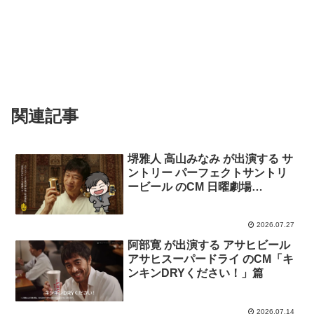
関連記事
堺雅人 高山みなみ が出演する サ
ントリー パーフェクトサントリ
ービール のCM 日曜劇場
「VIVANT」スペシャルコラボ
「～テント潜入作戦の裏側・・・
2026.07.27
親愛なる友との約束 」
阿部寛 が出演する アサヒビール
アサヒスーパードライ のCM「キ
ンキンDRYください！」篇
2026.07.14