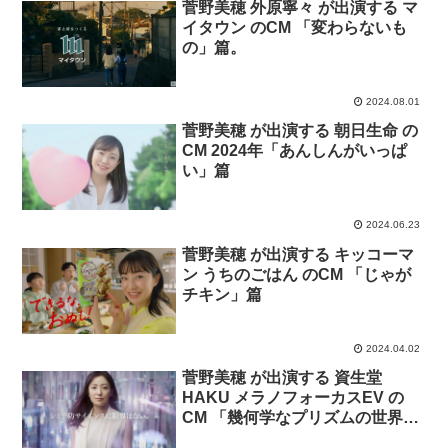
菅野美穂 外原寧々 が出演する マ
イタウン のCM 「変わらないも
の」篇。
2024.08.01
菅野美穂 が出演する 朝日生命 の
CM 2024年「あんしんがいっぱ
い」篇
2024.06.23
菅野美穂 が出演する キッコーマ
ン うちのごはん のCM 「じゃが
チキン」篇
2024.04.02
菅野美穂 が出演する 資生堂
HAKU メラノフォーカスEV の
CM 「幾何学なプリズムの世界」
篇