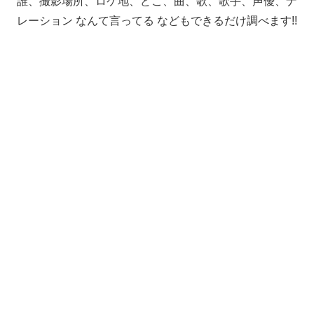
誰、撮影場所、ロケ地、どこ、曲、歌、歌手、声優、ナ
レーション なんて言ってる などもできるだけ調べます!!