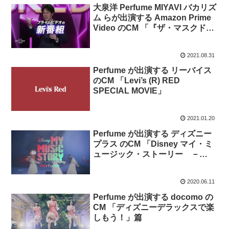
大泉洋 Perfume MIYAVI バカリズ
ム らが出演する Amazon Prime
Video のCM 「『ザ・マスクド・
シンガー』9月3日（金）よる8時
～ 配信開始！｜豪華スターのパ
2021.08.31
フォーマンスバトルを見逃す
な！」篇。
Perfume が出演する リーバイス
のCM 「Levi’s (R) RED
SPECIAL MOVIE」
2021.01.20
Perfume が出演する ディズニー
プラス のCM 「Disney マイ・ミ
ュージック・ストーリー －
Perfume」篇
2020.06.11
Perfume が出演する docomo の
CM 「ディズニーデラックスで楽
しもう！」篇