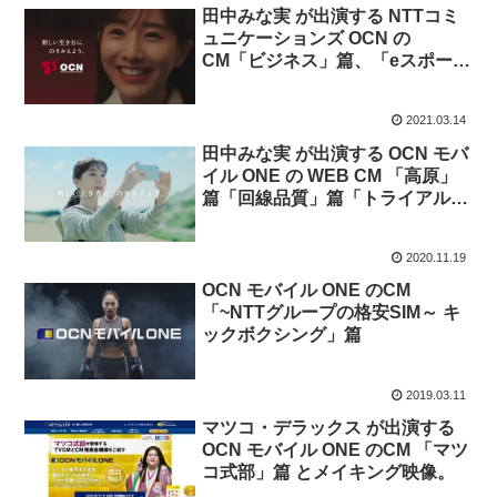
田中みな実 が出演する NTTコミ
ュニケーションズ OCN の
CM「ビジネス」篇、「eスポーツ
プレイヤー」篇、「カップル」
篇、「ブランド」篇。
2021.03.14
田中みな実 が出演する OCN モバ
イル ONE の WEB CM 「高原」
篇「回線品質」篇「トライアル」
篇。
2020.11.19
OCN モバイル ONE のCM
「~NTTグループの格安SIM～ キ
ックボクシング」篇
2019.03.11
マツコ・デラックス が出演する
OCN モバイル ONE のCM 「マツ
コ式部」篇 とメイキング映像。