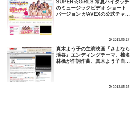
SUPER☆GiRLS 常夏ハイタッチ
のミュージックビデオ ショート
バージョン がAVEXの公式チャン
ネルで公開。 6/12日発売。
2013.05.17
真木よう子の主演映画『さよなら
渓谷』エンディングテーマ、椎名
林檎が­作詞作曲、真木よう子自身
が歌う「幸先坂」 のミュージッ
ク･ビデオ。
2013.05.15