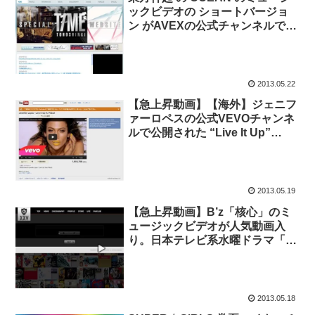
ックビデオの ショートバージョ
ン がAVEXの公式チャンネルで公
開。
2013.05.22
【急上昇動画】【海外】ジェニフ
ァーロペスの公式VEVOチャンネ
ルで公開された “Live It Up”
(feat. Pitbull) のミュージックビデ
オが人気動画に。
2013.05.19
【急上昇動画】B’z「核心」のミ
ュージックビデオが人気動画入
り。日本テレビ系水曜ドラマ「雲
の階段」主題歌。
2013.05.18