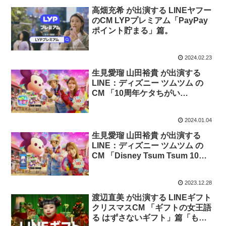
高畑充希 が出演する LINEヤフー
のCM LYPプレミアム「PayPay
ポイント貯まる」篇。
2024.02.23
生見愛瑠 山田裕貴 が出演する
LINE：ディズニー ツムツム の
CM 「10周年ケタちがい
ANNIVERSARY 新ツム登場」
篇。
2024.01.04
生見愛瑠 山田裕貴 が出演する
LINE：ディズニー ツムツム の
CM 「Disney Tsum Tsum 10周
年ケタちがいANNIVERSARY 」
篇。
2023.12.28
渡辺直美 が出演する LINEギフト
クリスマスCM 「ギフトの女王語
る はずさないギフト」篇「もら