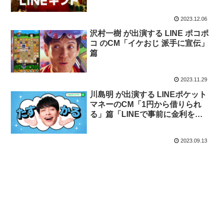
った相手が色とか選べる」篇「も
らった人のレビューが読める」篇
2023.12.06
「欲しいものをアピールできる」
篇
沢村一樹 が出演する LINE ポコポ
コ のCM「イケおじ 派手に宣伝」
篇
2023.11.29
川島明 が出演する LINEポケット
マネーのCM「1円から借りられ
る」篇「LINEで事前に金利をチ
ェック」篇「LINEが強い味方
に」篇
2023.09.13