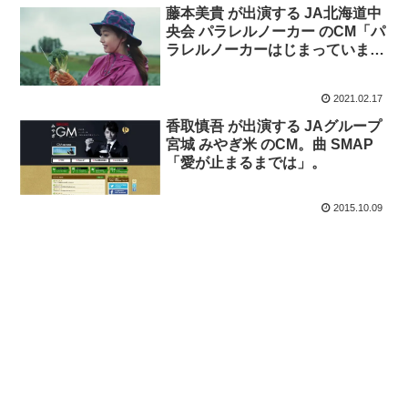
藤本美貴 が出演する JA北海道中
央会 パラレルノーカー のCM「パ
ラレルノーカーはじまっていま
す」篇。曲 GLAY の「はじまり
の歌」
2021.02.17
香取慎吾 が出演する JAグループ
宮城 みやぎ米 のCM。曲 SMAP
「愛が止まるまでは」。
2015.10.09