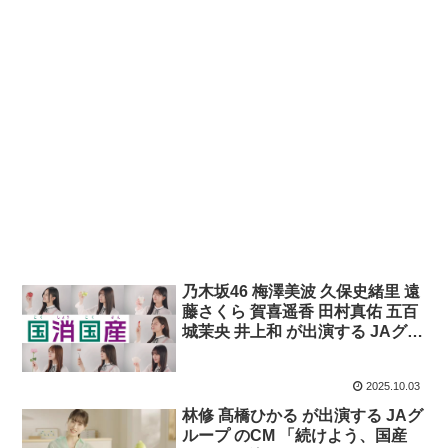
乃木坂46 梅澤美波 久保史緒里 遠
藤さくら 賀喜遥香 田村真佑 五百
城茉央 井上和 が出演する JAグル
ープ のCM 「乃木坂46と食の楽し
さを未来へ繋げよう」篇
2025.10.03
林修 髙橋ひかる が出演する JAグ
ループ のCM 「続けよう、国産