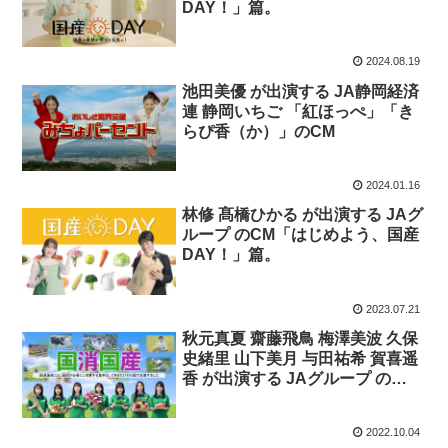
DAY！」篇。
2024.08.19
池田美優 が出演する JA静岡経済
連 静岡いちご 「紅ほっぺ」「き
らぴ香（か）」のCM
2024.01.16
林修 髙橋ひかる が出演する JAグ
ループ のCM「はじめよう、国産
DAY！」篇。
2023.07.21
秋元真夏 齋藤飛鳥 梅澤美波 久保
史緒里 山下美月 与田祐希 賀喜遥
香 が出演する JAグループ の
CM「乃木坂46が国消国産を応援
します」篇。
2022.10.04