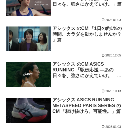
日々を、強さにかえていけ。」篇
2026.01.03
アシックス のCM 「1日の約1%の
時間、カラダを動かしませんか？
」篇
2025.12.05
アシックス のCM ASICS
RUNNING 「駅伝応援 ―あの
日々を、強さにかえていけ。―
早稲田大学競走部 山口竣平選
手」篇。
2025.10.13
アシックス ASICS RUNNING
METASPEED PARIS SERIES の
CM 「駆け抜けろ、可能性。」篇
2025.01.03