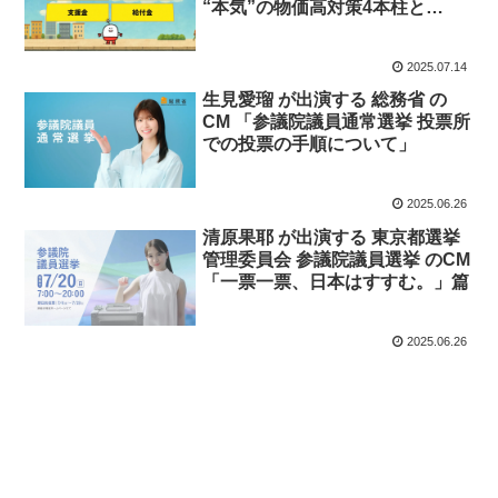
“本気”の物価高対策4本柱と
は？」篇「自民党は年金・医療・
福祉・介護・子育て支援を守りま
2025.07.14
す！」篇「自民党はガソリン価格
を下げて国民生活を守り抜きま
生見愛瑠 が出演する 総務省 の
す。」篇
CM 「参議院議員通常選挙 投票所
での投票の手順について」
2025.06.26
清原果耶 が出演する 東京都選挙
管理委員会 参議院議員選挙 のCM
「一票一票、日本はすすむ。」篇
2025.06.26