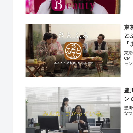
東
と
「
東京
CM
ャン
豊
ン
豊川
なつ