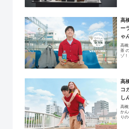
高
ー
ゃ
高橋
茶 
ゾ！
高
コ
し
高橋
かん
りの