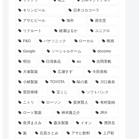
サントリー
花王
日本マクドナルド
キリンビール
日本コカコーラ
アサヒビール
海外
資生堂
リクルート
綾瀬はるか
ユニクロ
P&G
パナソニック
ローカル
映画
Google
ソーシャルゲーム
docomo
明治
日清食品
au
吉岡里帆
大塚製薬
広瀬すず
今田美桜
小林製薬
TOYOTA
味の素
川口春奈
菅田将暉
宝くじ
ソフトバンク
ニトリ
ローソン
賀来賢人
有村架純
ロート製薬
神木隆之介
JRA
長澤まさみ
森永製菓
イオン
濱田岳
嵐
石原さとみ
アサヒ飲料
上戸彩