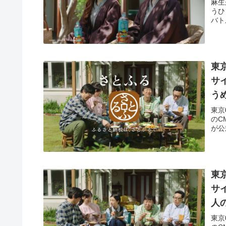
麻生
うひ
バト
東
サ
う
東京
のC
が公
東
サ
人
東京