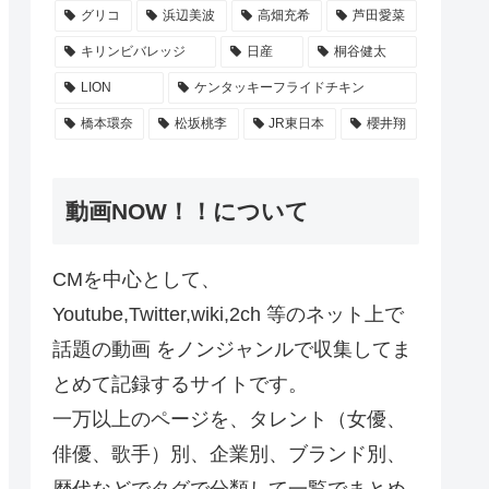
グリコ
浜辺美波
高畑充希
芦田愛菜
キリンビバレッジ
日産
桐谷健太
LION
ケンタッキーフライドチキン
橋本環奈
松坂桃李
JR東日本
櫻井翔
動画NOW！！について
CMを中心として、
Youtube,Twitter,wiki,2ch 等のネット上で
話題の動画 をノンジャンルで収集してま
とめて記録するサイトです。
一万以上のページを、タレント（女優、
俳優、歌手）別、企業別、ブランド別、
歴代などでタグで分類して一覧でまとめ