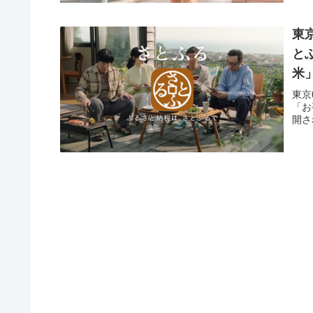
東
と
米
東京
「お
開さ