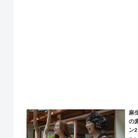
麻
の
ン