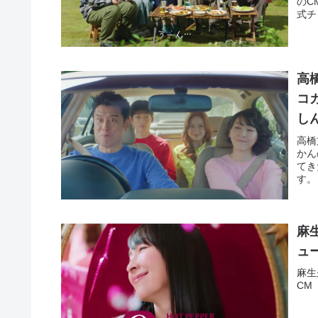
のC
式チ
高
コ
し
ゾ
高橋
かん
てき
す。
麻
ュ
麻生
CM