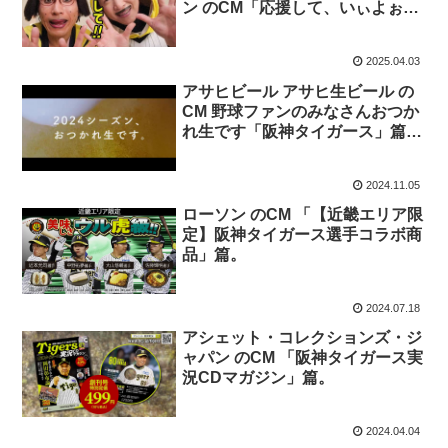
ン のCM「応援して、いぃよぉ
～」篇。
2025.04.03
アサヒビール アサヒ生ビール の
CM 野球ファンのみなさんおつか
れ生です「阪神タイガース」篇
「福岡ソフトバンクホークス」篇
「広島東洋カープ」篇
2024.11.05
ローソン のCM 「【近畿エリア限
定】阪神タイガース選手コラボ商
品」篇。
2024.07.18
アシェット・コレクションズ・ジ
ャパン のCM 「阪神タイガース実
況CDマガジン」篇。
2024.04.04