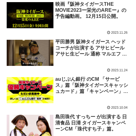
映画『阪神タイガースTHE
MOVIE2023ー栄光のAREー』の
予告編動画。 12月15日公開。
2023.11.26
平田勝男 阪神タイガース ヘッド
コーチが出演する アサヒビール
アサヒ生ビール 通称 マルエフ の
CM 「野球ファンのみなさん、お
つかれ生です」篇
2023.11.24
auじぶん銀行 のCM 「サービ
ス」篇「阪神タイガースキャッシ
ュカード」篇「キャンペーン」
篇。優勝キャンペーン実施中。
2023.10.04
島田珠代 すっちー が出演する 日
清食品 日清 タイガースキャンペ
ーンCM「珠代すち子」篇。