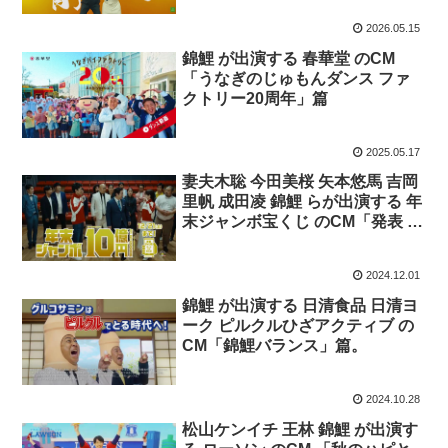
2026.05.15
錦鯉 が出演する 春華堂 のCM
「うなぎのじゅもんダンス ファ
クトリー20周年」篇
2025.05.17
妻夫木聡 今田美桜 矢本悠馬 吉岡
里帆 成田凌 錦鯉 らが出演する 年
末ジャンボ宝くじ のCM「発表 発
売中」篇「今だと思ったら」篇
「いい夢みよう」篇
2024.12.01
錦鯉 が出演する 日清食品 日清ヨ
ーク ピルクルひざアクティブ の
CM「錦鯉バランス」篇。
2024.10.28
松山ケンイチ 王林 錦鯉 が出演す