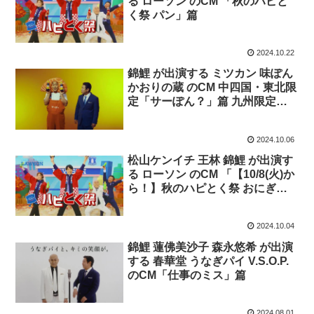
る ローソン のCM 「秋のハピと
く祭 パン」篇
2024.10.22
錦鯉 が出演する ミツカン 味ぽん
かおりの蔵 のCM 中四国・東北限
定「サーぽん？」篇 九州限定
「ぽんと来い！」篇 東北限定
「ぽんと来い！」篇
2024.10.06
松山ケンイチ 王林 錦鯉 が出演す
る ローソン のCM 「【10/8(火)か
ら！】秋のハピとく祭 おにぎ
り」篇
2024.10.04
錦鯉 蓮佛美沙子 森永悠希 が出演
する 春華堂 うなぎパイ V.S.O.P.
のCM「仕事のミス」篇
2024.08.01