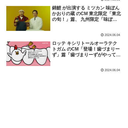
錦鯉 が出演する ミツカン 味ぽん
かおりの蔵 のCM 東北限定「東北
の旬！」篇、 九州限定「味ぽん
知ってる？」篇
2024.06.04
ロッテ キシリトールオーラテク
トガム のCM「登場！歯づまりー
ず」篇「歯づまりーずがやってき
た！」篇。声 錦鯉 長谷川雅紀。
2024.06.04