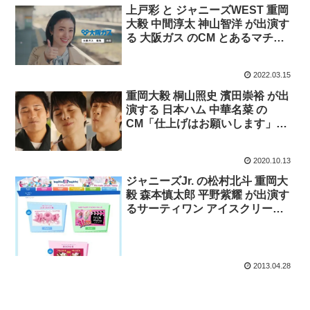
上戸彩 と ジャニーズWEST 重岡
大毅 中間淳太 神山智洋 が出演す
る 大阪ガス のCM とあるマチの
物語「電気も大阪ガスにまとめて
ね」篇。
2022.03.15
重岡大毅 桐山照史 濱田崇裕 が出
演する 日本ハム 中華名菜 の
CM「仕上げはお願いします」
篇。
2020.10.13
ジャニーズJr. の松村北斗 重岡大
毅 森本慎太郎 平野紫耀 が出演す
るサーティワン アイスクリーム
ゴールデンウィークの３１％オフ
キャンペーンのCM 「コレ行っち
ゃう？」篇
2013.04.28