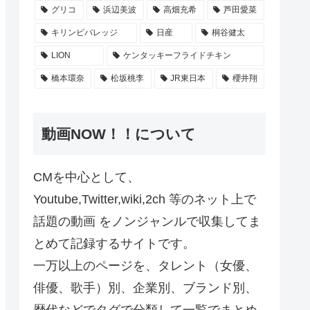
グリコ
浜辺美波
高畑充希
芦田愛菜
キリンビバレッジ
日産
桐谷健太
LION
ケンタッキーフライドチキン
橋本環奈
松坂桃李
JR東日本
櫻井翔
動画NOW！！について
CMを中心として、
Youtube,Twitter,wiki,2ch 等のネット上で
話題の動画 をノンジャンルで収集してま
とめて記録するサイトです。
一万以上のページを、タレント（女優、
俳優、歌手）別、企業別、ブランド別、
歴代などでタグで分類して一覧でまとめ