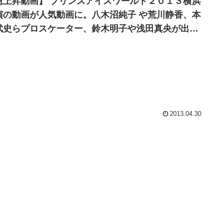
急上昇動画】 プリンスアイスワールド２０１３横浜
演の動画が人気動画に。八木沼純子 や荒川静香、本
武史らプロスケーター、鈴木明子や浅田真央が出
。
2013.04.30