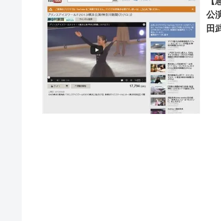
【
公
田
演