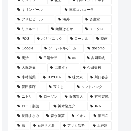
サントリー
花王
日本マクドナルド
キリンビール
日本コカコーラ
アサヒビール
海外
資生堂
リクルート
綾瀬はるか
ユニクロ
P&G
パナソニック
ローカル
映画
Google
ソーシャルゲーム
docomo
明治
日清食品
au
吉岡里帆
大塚製薬
広瀬すず
今田美桜
小林製薬
TOYOTA
味の素
川口春奈
菅田将暉
宝くじ
ソフトバンク
ニトリ
ローソン
賀来賢人
有村架純
ロート製薬
神木隆之介
JRA
長澤まさみ
森永製菓
イオン
濱田岳
嵐
石原さとみ
アサヒ飲料
上戸彩