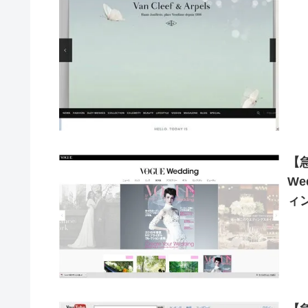
【
We
ィ