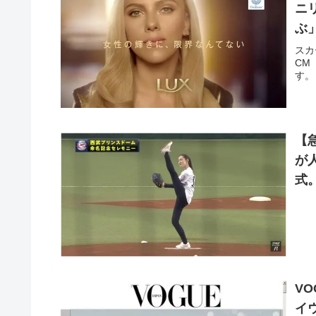
ニ
ぶ
スカ
CM
す。
【
が
式
VO
イ