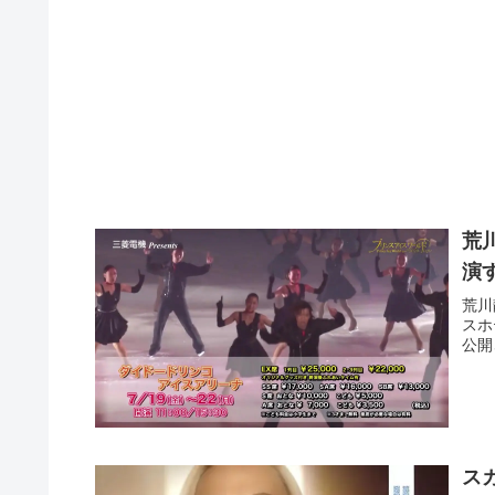
荒
演
荒川
スホ
公開
ス