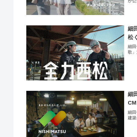
が公
細
松
細田
歌」
細
C
細田
建築