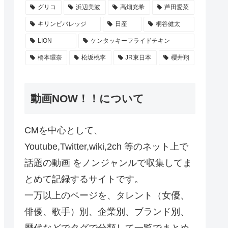
グリコ
浜辺美波
高畑充希
芦田愛菜
キリンビバレッジ
日産
桐谷健太
LION
ケンタッキーフライドチキン
橋本環奈
松坂桃李
JR東日本
櫻井翔
動画NOW！！について
CMを中心として、
Youtube,Twitter,wiki,2ch 等のネット上で
話題の動画 をノンジャンルで収集してま
とめて記録するサイトです。
一万以上のページを、タレント（女優、
俳優、歌手）別、企業別、ブランド別、
歴代などでタグで分類して一覧でまとめ