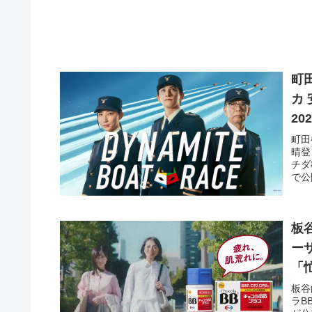
町
カ 安
2
2
町田
晴登 が出演する ボ
チダ
で公
板
ー
「
板谷
ラB