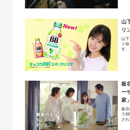
山
リ
山下
ト味
す。
板
ー
家
板谷
ラB
され