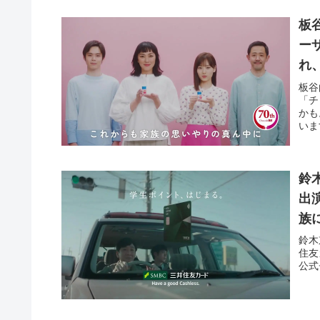
板
ー
れ
疲
板谷
「チ
かも
いま
鈴
出
族
鈴木
住友
公式