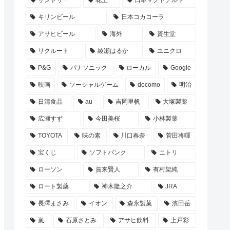
サントリー
花王
日本マクドナルド
キリンビール
日本コカコーラ
アサヒビール
海外
資生堂
リクルート
綾瀬はるか
ユニクロ
P&G
パナソニック
ローカル
Google
映画
ソーシャルゲーム
docomo
明治
日清食品
au
吉岡里帆
大塚製薬
広瀬すず
今田美桜
小林製薬
TOYOTA
味の素
川口春奈
菅田将暉
宝くじ
ソフトバンク
ニトリ
ローソン
賀来賢人
有村架純
ロート製薬
神木隆之介
JRA
長澤まさみ
イオン
森永製菓
濱田岳
嵐
石原さとみ
アサヒ飲料
上戸彩