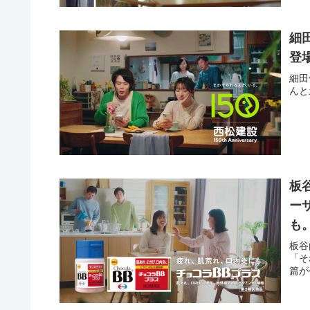
細
登
細田
んと
板
ー
も
板谷
「そ
篇が