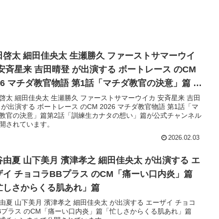
田啓太 細田佳央太 生瀬勝久 ファーストサマーウイ
斉星来 吉田晴登 が出演する ボートレース のCM
026 マチダ教官物語 第1話「マチダ教官の決意」篇 第
話「訓練生カナタの想い」篇
啓太 細田佳央太 生瀬勝久 ファーストサマーウイカ 安斉星来 吉田
ートレース のCM 2026 マチダ教官物語 第1話「マ
教官の決意」篇第2話「訓練生カナタの想い」篇が公式チャンネル
開されています。
2026.02.03
谷由夏 山下美月 濱津孝之 細田佳央太 が出演する エ
ザイ チョコラBBプラス のCM「痛ーい口内炎」篇
忙しさからくる肌あれ」篇
由夏 山下美月 濱津孝之 細田佳央太 が出演する エーザイ チョコ
Bプラス のCM「痛ーい口内炎」篇「忙しさからくる肌あれ」篇