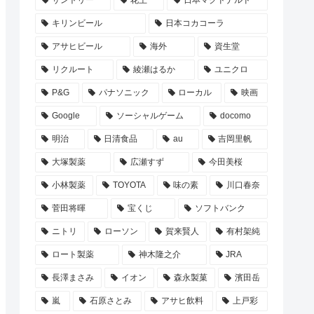
サントリー
花王
日本マクドナルド
キリンビール
日本コカコーラ
アサヒビール
海外
資生堂
リクルート
綾瀬はるか
ユニクロ
P&G
パナソニック
ローカル
映画
Google
ソーシャルゲーム
docomo
明治
日清食品
au
吉岡里帆
大塚製薬
広瀬すず
今田美桜
小林製薬
TOYOTA
味の素
川口春奈
菅田将暉
宝くじ
ソフトバンク
ニトリ
ローソン
賀来賢人
有村架純
ロート製薬
神木隆之介
JRA
長澤まさみ
イオン
森永製菓
濱田岳
嵐
石原さとみ
アサヒ飲料
上戸彩