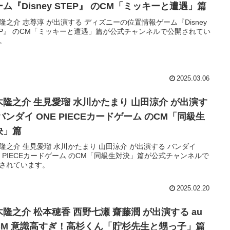
ム『Disney STEP』 のCM「ミッキーと遭遇」篇
隆之介 志尊淳 が出演する ディズニーの位置情報ゲーム『Disney
EP』 のCM「ミッキーと遭遇」篇が公式チャンネルで公開されてい
。
2025.03.06
木隆之介 生見愛瑠 水川かたまり 山田涼介 が出演す
バンダイ ONE PIECEカードゲーム のCM「同級生
決」篇
隆之介 生見愛瑠 水川かたまり 山田涼介 が出演する バンダイ
E PIECEカードゲーム のCM「同級生対決」篇が公式チャンネルで
されています。
2025.02.20
隆之介 松本穂香 西野七瀬 齋藤潤 が出演する au
CM 意識高すぎ！高杉くん「貯杉先生と甥っ子」篇