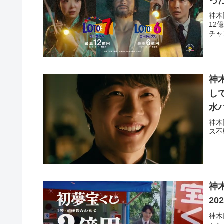
った
神木
12億男 episode15「知ってしまった男」篇
チャ
神
し
水
神木
ス不
神
20
神木