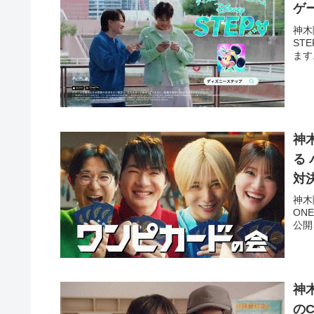
ゲー
神木
ST
ます
神
る 
対
神木
ON
公開
神木
の