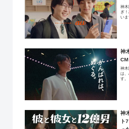
神木隆之
ぎ！
いま
神
C
神木
は、
す。
神
ト7 の