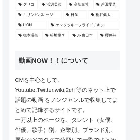
グリコ
浜辺美波
高畑充希
芦田愛菜
キリンビバレッジ
日産
桐谷健太
LION
ケンタッキーフライドチキン
橋本環奈
松坂桃李
JR東日本
櫻井翔
動画NOW！！について
CMを中心として、
Youtube,Twitter,wiki,2ch 等のネット上で
話題の動画 をノンジャンルで収集してま
とめて記録するサイトです。
一万以上のページを、タレント（女優、
俳優、歌手）別、企業別、ブランド別、
歴代などでタグで分類して一覧でまとめ