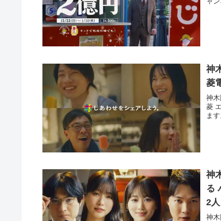
ャン
神
菱
神木
菱 
ます
神
る 
2
神木