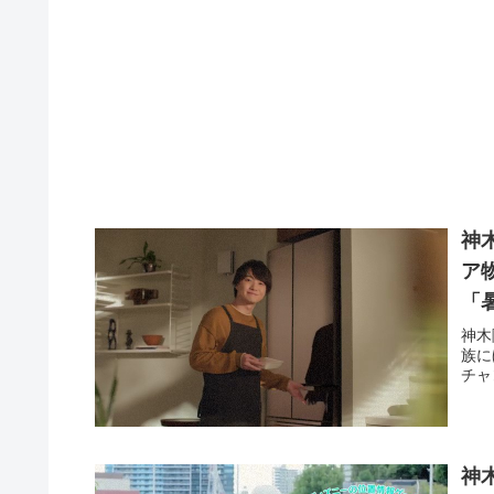
神
ア
「
神木
族に
チャ
神