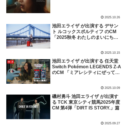
2025.10.26
池田エライザ が出演する デサン
ト ルコックスポルティフ のCM
「2025秋冬 わたしのまいにちブ
ーツ with 池田エライザ」
2025.10.15
池田エライザ が出演する 任天堂
Switch Pokémon LEGENDS Z-A
のCM 「ミアレシティにぜってー
おいで 夜から昼」篇
2025.10.09
磯村勇斗 池田エライザ が出演す
る TCK 東京シティ競馬2025年度
CM 第4弾「DIRT IS STORY.」篇
2025.09.27