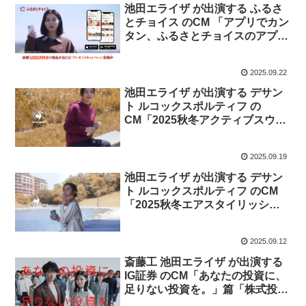
池田エライザ が出演する ふるさ
とチョイス のCM 「アプリでカン
タン、ふるさとチョイスのアプ
リ」篇。
2025.09.22
池田エライザ が出演する デサン
ト ルコックスポルティフ の
CM「2025秋冬アクティブスウェ
ットコレクション with 池田エラ
イザ」篇
2025.09.19
池田エライザ が出演する デサン
ト ルコックスポルティフ のCM
「2025秋冬エアスタイリッシュ
パンツ」篇
2025.09.12
斎藤工 池田エライザ が出演する
IG証券 のCM「あなたの投資に、
足りない投資を。」篇「株式投資
家のあなたへ。」篇 「FXトレー