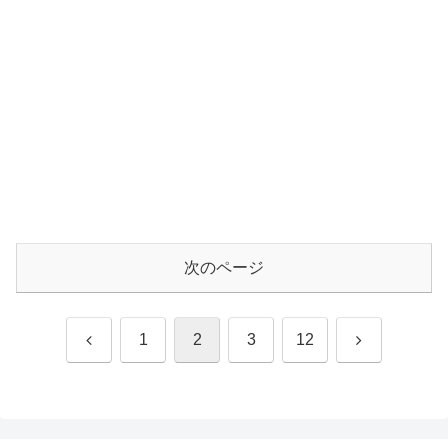
次のページ
前
次
1
2
3
12
へ
へ