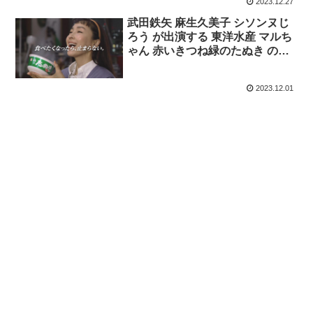
2023.12.27
武田鉄矢 麻生久美子 シソンヌじ
ろう が出演する 東洋水産 マルち
ゃん 赤いきつね緑のたぬき のCM
「帰れない二人」篇
2023.12.01