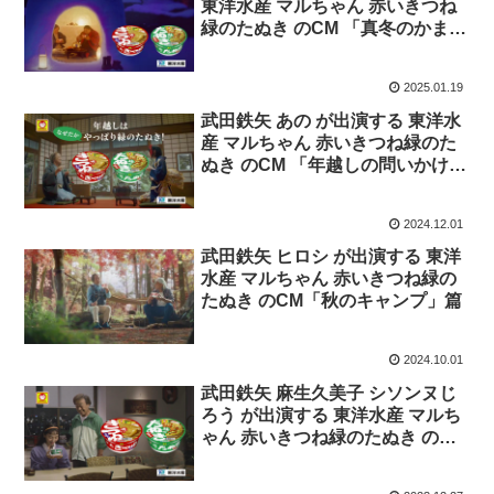
東洋水産 マルちゃん 赤いきつね
緑のたぬき のCM 「真冬のかまく
ら」篇
2025.01.19
武田鉄矢 あの が出演する 東洋水
産 マルちゃん 赤いきつね緑のた
ぬき のCM 「年越しの問いかけ」
篇
2024.12.01
武田鉄矢 ヒロシ が出演する 東洋
水産 マルちゃん 赤いきつね緑の
たぬき のCM「秋のキャンプ」篇
2024.10.01
武田鉄矢 麻生久美子 シソンヌじ
ろう が出演する 東洋水産 マルち
ゃん 赤いきつね緑のたぬき のCM
「帰れない二人 年末」篇。