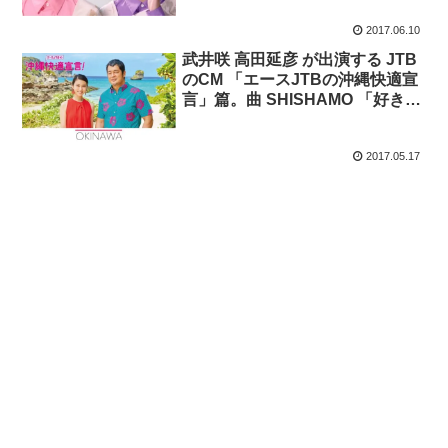
2017.06.10
武井咲 高田延彦 が出演する JTB
のCM 「エースJTBの沖縄快適宣
言」篇。曲 SHISHAMO 「好き好
き！」
2017.05.17