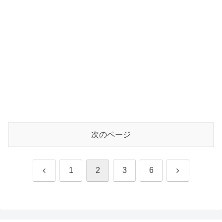
次のページ
前
次
1
2
3
6
へ
へ