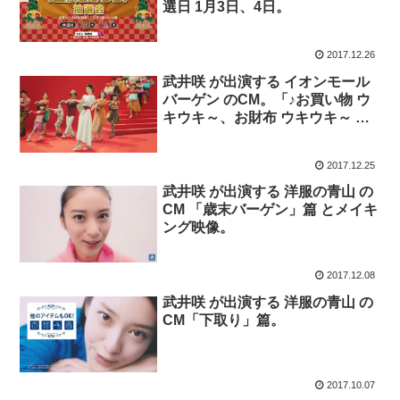
選日 1月3日、4日。
2017.12.26
武井咲 が出演する イオンモール
バーゲン のCM。「♪お買い物 ウ
キウキ～、お財布 ウキウキ～ 、
家族みんなウキウキ～」
2017.12.25
武井咲 が出演する 洋服の青山 の
CM 「歳末バーゲン」篇 とメイキ
ング映像。
2017.12.08
武井咲 が出演する 洋服の青山 の
CM「下取り」篇。
2017.10.07