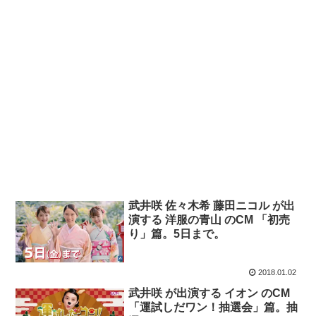
武井咲 佐々木希 藤田ニコル が出
演する 洋服の青山 のCM 「初売
り」篇。5日まで。
2018.01.02
武井咲 が出演する イオン のCM
「運試しだワン！抽選会」篇。抽