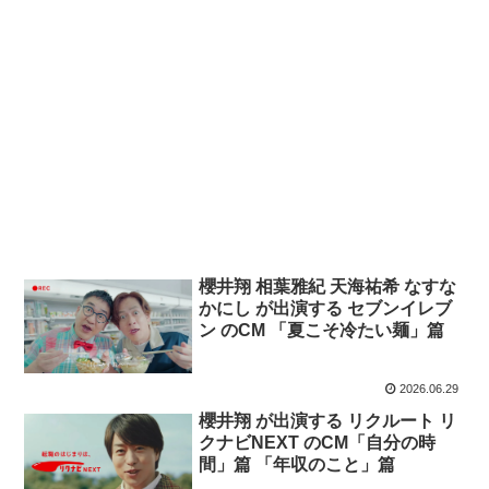
櫻井翔 相葉雅紀 天海祐希 なすな
かにし が出演する セブンイレブ
ン のCM 「夏こそ冷たい麺」篇
2026.06.29
櫻井翔 が出演する リクルート リ
クナビNEXT のCM「自分の時
間」篇 「年収のこと」篇