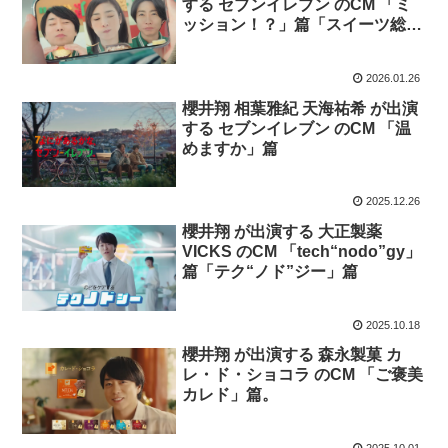
する セブンイレブン のCM 「ミ
ッション！？」篇「スイーツ総選
挙」篇
2026.01.26
櫻井翔 相葉雅紀 天海祐希 が出演
する セブンイレブン のCM 「温
めますか」篇
2025.12.26
櫻井翔 が出演する 大正製薬
VICKS のCM 「tech“nodo”gy」
篇「テク“ノド”ジー」篇
2025.10.18
櫻井翔 が出演する 森永製菓 カ
レ・ド・ショコラ のCM 「ご褒美
カレド」篇。