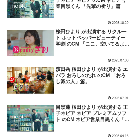
子ネピア ネピア のCM ネピア営
業目黒くん 「先輩の祈り」篇
2025.10.20
桜田ひより が出演する リクルー
ト ホットペッパービューティー
学割 のCM 「ここ、空いてるよ
ー！」篇「サヨナラ、クーポンく
ん。」篇
2025.07.30
濱田岳 桜田ひより が出演する エ
バラ おろしのたれ のCM 「おろ
し派の人」篇。
2025.07.01
目黒蓮 桜田ひより が出演する 王
子ネピア ネピア プレミアムソフ
ト のCM ネピア営業目黒くん「登
場」篇「先輩の優しさ」篇。
2025.04.16