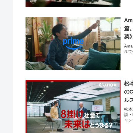
A
篇。
菜
続
Am
ルで
松
の
ル
松本
談・
ャン