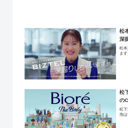
松本
深
松本
ます
松
の
松下
泡は