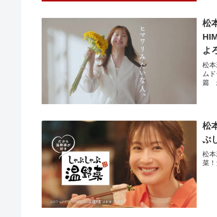
松
H
よ
松本
ムド
篇 
松
ぶ
松本
菜！