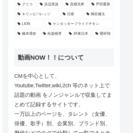
グリコ
浜辺美波
高畑充希
芦田愛菜
キリンビバレッジ
日産
桐谷健太
LION
ケンタッキーフライドチキン
橋本環奈
松坂桃李
JR東日本
櫻井翔
動画NOW！！について
CMを中心として、
Youtube,Twitter,wiki,2ch 等のネット上で
話題の動画 をノンジャンルで収集してま
とめて記録するサイトです。
一万以上のページを、タレント（女優、
俳優、歌手）別、企業別、ブランド別、
歴代などでタグで分類して一覧でまとめ