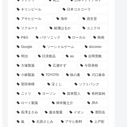
サントリー
花王
日本マクドナルド
キリンビール
日本コカコーラ
アサヒビール
海外
資生堂
リクルート
綾瀬はるか
ユニクロ
P&G
パナソニック
ローカル
映画
Google
ソーシャルゲーム
docomo
明治
日清食品
au
吉岡里帆
大塚製薬
広瀬すず
今田美桜
小林製薬
TOYOTA
味の素
川口春奈
菅田将暉
宝くじ
ソフトバンク
ニトリ
ローソン
賀来賢人
有村架純
ロート製薬
神木隆之介
JRA
長澤まさみ
森永製菓
イオン
濱田岳
嵐
石原さとみ
アサヒ飲料
上戸彩