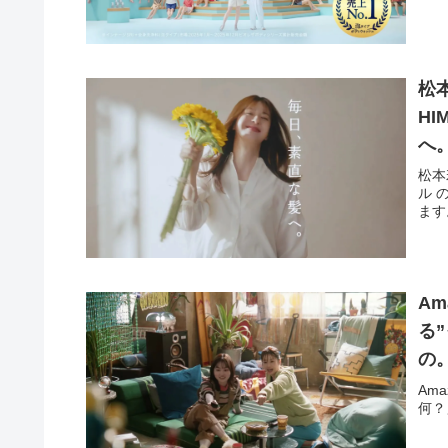
松
H
へ
松本
ル 
ます
Am
る
の
Am
何？