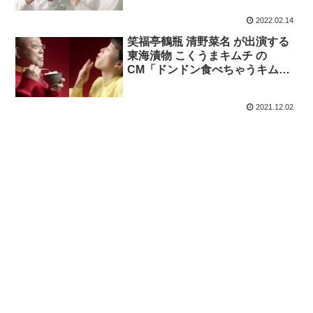
「キュー食」篇。
2022.02.14
笑福亭鶴瓶 清野菜名 が出演する
東海漬物 こくうまキムチ の
CM「ドンドン食べちゃうキムチ
はこくうま」篇
2021.12.02