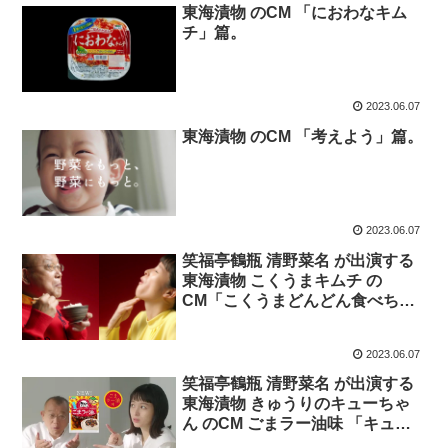
東海漬物 のCM 「におわなキム
チ」篇。
2023.06.07
東海漬物 のCM 「考えよう」篇。
2023.06.07
笑福亭鶴瓶 清野菜名 が出演する
東海漬物 こくうまキムチ の
CM「こくうまどんどん食べちゃ
う（カクテキ入り）」篇。
2023.06.07
笑福亭鶴瓶 清野菜名 が出演する
東海漬物 きゅうりのキューちゃ
ん のCM ごまラー油味 「キュー
ちゃん体験」篇、冷奴・トースト