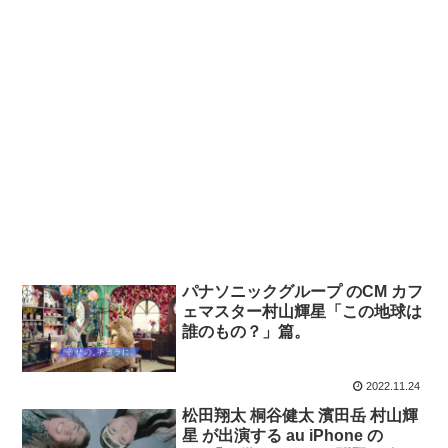
パナソニックグループ のCM カフ
ェマスター村山輝星「この地球は
誰のもの？」篇。
2022.11.24
松田翔太 桐谷健太 濱田岳 村山輝
星 が出演する au iPhone の