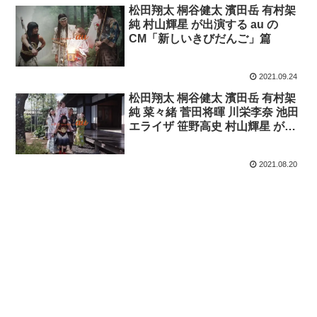
松田翔太 桐谷健太 濱田岳 有村架
純 村山輝星 が出演する au の
CM「新しいきびだんご」篇
2021.09.24
松田翔太 桐谷健太 濱田岳 有村架
純 菜々緒 菅田将暉 川栄李奈 池田
エライザ 笹野高史 村山輝星 が出
演する au 5G のCM「つながる
歌」篇
2021.08.20