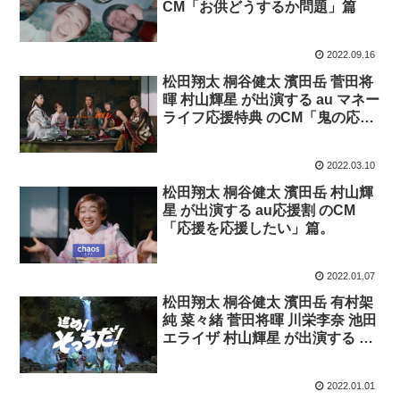
CM「お供どうするか問題」篇
2022.09.16
松田翔太 桐谷健太 濱田岳 菅田将
暉 村山輝星 が出演する au マネー
ライフ応援特典 のCM「鬼の応
援」篇
2022.03.10
松田翔太 桐谷健太 濱田岳 村山輝
星 が出演する au応援割 のCM
「応援を応援したい」篇。
2022.01.07
松田翔太 桐谷健太 濱田岳 有村架
純 菜々緒 菅田将暉 川栄李奈 池田
エライザ 村山輝星 が出演する au
のCM 「進め！そっちだ！」篇。
曲 和ぬか 「進め！そっちだ！」
2022.01.01