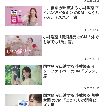
2026.02.16
古川優奈 が出演する 小林製薬 ア
イボンWビタミン のCM「ゆうち
ゃみ、オススメ」篇
2025.12.02
小林製薬 1滴消臭元 のCM「外で
も家でも1滴」篇。
2025.11.11
岡本玲 が出演する 小林製薬 イー
ジーファイバー のCM「プラス」
篇
2025.11.05
岡本玲 が出演する 小林製薬 無香
空間 のCM 「こだわりの消臭ビー
ズ」篇