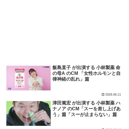
飯島直子 が出演する 小林製薬 命
の⺟A のCM 「⼥性ホルモンと⾃
律神経の乱れ」篇
2026.06.11
津田篤宏 が出演する 小林製薬 ハ
ナノア のCM「スーを差し上げあ
う」篇「スーが止まらない」篇