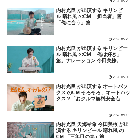
2026.05.26
内村光良 が出演する キリンビー
ル 晴れ風 のCM 「担当者」篇
「俺に合う」篇
2026.05.26
内村光良 が出演する キリンビー
ル 晴れ風 のCM 「俺は好き」
篇。ナレーション 今田美桜。
2026.05.05
内村光良 が出演する オートバッ
クス のCM そろそろ、オートバッ
クス？「おクルマ無料安全点
検/My PIT」篇「春のタイヤ大還
元祭」篇
2026.03.10
内村光良 天海祐希 今田美桜 が出
演する キリンビール 晴れ風 の
CM 「三年目の春」篇