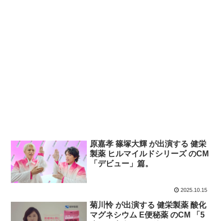
原嘉孝 篠塚大輝 が出演する 健栄
製薬 ヒルマイルドシリーズ のCM
「デビュー」篇。
2025.10.15
菊川怜 が出演する 健栄製薬 酸化
マグネシウム E便秘薬 のCM 「5