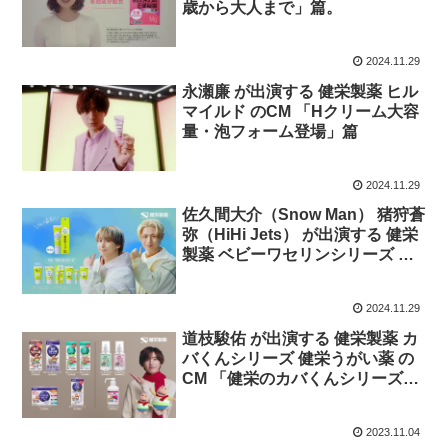
歳から大人まで」篇。
2024.11.29
永瀬廉 が出演する 健栄製薬 ヒル
マイルド のCM 「Hクリーム大容
量・泡フォーム登場」篇
2024.11.29
佐久間大介（Snow Man） 猪狩蒼
弥（HiHi Jets） が出演する 健栄
製薬 ベビーワセリンシリーズ の
CM 「# ベビーワセリンリップダ
ンス」篇
2024.11.29
道枝駿佑 が出演する 健栄製薬 カ
バくんシリーズ 健栄うがい薬 の
CM 「健栄のカバくんシリーズ」
篇。
2023.11.04