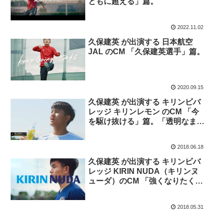
ともに超える」篇。
2022.11.02
久保建英 が出演する 日本航空
JAL のCM 「久保建英選手」篇。
2020.09.15
久保建英 が出演する キリンビバ
レッジ キリンレモン のCM 「今
を駆け抜ける」篇。「透明なまま
でゆけ」 歌 フレデリック 。
2018.06.18
久保建英 が出演する キリンビバ
レッジ KIRIN NUDA（キリンヌ
ューダ）のCM 「強くなりたく
て」篇。スポーツ後に炭酸水。
2018.05.31