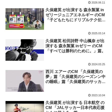
2026.06.11
久保建英 が出演する 森永製菓 in
ゼリージュニアエネルギー のCM
「子どもたちにドリブルテク伝
授！」篇
2025.03.14
久保建英 松田詩野 中山楓奈 が出
演する 森永製菓 inゼリー のCM
「すべては勝利のために。」篇。
2024.03.25
西川 エアー のCM 「久保建英の
夢」篇「久保建英のシーズンン中
の睡眠」篇「久保建英のサッカー
から学んだこと」篇 とメイキン
グ映像。
2023.10.04
久保建英 が出演する 日本航空 の
CM 「JALサッカー⽇本代表応援