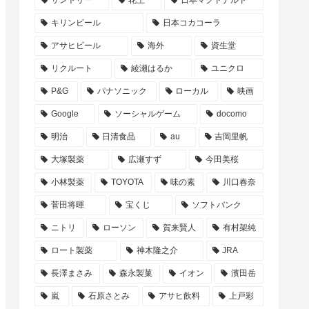
サントリー
花王
日本マクドナルド
キリンビール
日本コカコーラ
アサヒビール
海外
資生堂
リクルート
綾瀬はるか
ユニクロ
P&G
パナソニック
ローカル
映画
Google
ソーシャルゲーム
docomo
明治
日清食品
au
吉岡里帆
大塚製薬
広瀬すず
今田美桜
小林製薬
TOYOTA
味の素
川口春奈
菅田将暉
宝くじ
ソフトバンク
ニトリ
ローソン
賀来賢人
有村架純
ロート製薬
神木隆之介
JRA
長澤まさみ
森永製菓
イオン
濱田岳
嵐
石原さとみ
アサヒ飲料
上戸彩