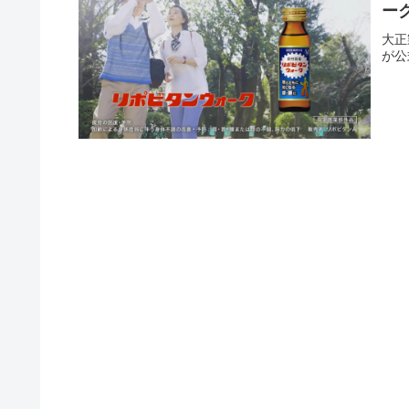
ー
大正
が公