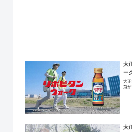
大
ー
大正
篇が
大