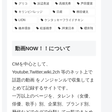
グリコ
浜辺美波
高畑充希
芦田愛菜
キリンビバレッジ
日産
桐谷健太
LION
ケンタッキーフライドチキン
橋本環奈
松坂桃李
JR東日本
櫻井翔
動画NOW！！について
CMを中心として、
Youtube,Twitter,wiki,2ch 等のネット上で
話題の動画 をノンジャンルで収集してま
とめて記録するサイトです。
一万以上のページを、タレント（女優、
俳優、歌手）別、企業別、ブランド別、
歴代などでタグで分類して一覧でまとめ