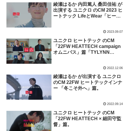
綾瀬はるか 内田篤人 桑田佳祐 が
出演する ユニクロ のCM 2023 ヒ
ートテック LifeとWear「ヒート
テックスイッチ」篇。曲 サザン
オールスターズ「Relay〜杜の
2023.09.07
詩」
ユニクロ ヒートテック のCM
「22FW HEATTECH campaign
オムニバス」篇「TYLYNN
NGUYEN」篇「ALICE GAO」篇
「JOHN BURNS」篇。
2022.12.06
綾瀬はるか が出演する ユニクロ
のCM 22FW ヒートテックインナ
ー 「冬こそ外へ」篇。
2022.09.14
ユニクロ ヒートテック のCM
「22FW HEATTECH × 細田守監
督」篇。