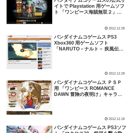
バンダイナムコゲームスの公式サ
イトで Playstation 用ゲームソフ
ト 「ワンピース海賊無双２」第
一弾ＣＭが公開。来年3月20日発
売予定。
2012.12.28
バンダイナムコゲームス PS3
Xbox360 用ゲームソフト
「NARUTO－ナルト－ 疾風伝
ナルティメットストーム3」のプ
ロモーション動画が再生回数トッ
プ動画に。
2012.12.28
バンダイナムコゲームス ＰＳＰ
用 「ワンピース ROMANCE
DAWN 冒険の夜明け」キャラク
ターCM メリー篇と エース篇
2012.12.18
バンダイナムコゲームス PS3ソフ