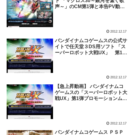
ト 「マクロス30～銀河を繋ぐ歌
声～」のCM第1弾と本告PV動
画。2月28日発売。
2012.12.17
バンダイナムコゲームスの公式サ
イトで任天堂３DS用ソフト 「ス
ーパーロボット大戦UX」 第1弾
TVCMが公開。2013年3月14日発
売予定.
2012.12.17
【急上昇動画】 バンダイナムコ
ゲームスの「スーパーロボット大
戦UX」第1弾プロモーションムー
ビーが再生回数上位動画に。
2013年3月14日発売予定。
2012.12.17
バンダイナムコゲームス ＰＳＰ