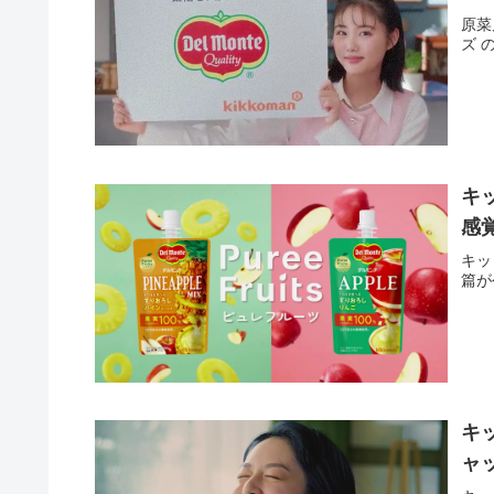
原菜
ズ 
キ
感
キッ
篇が
キ
ャ