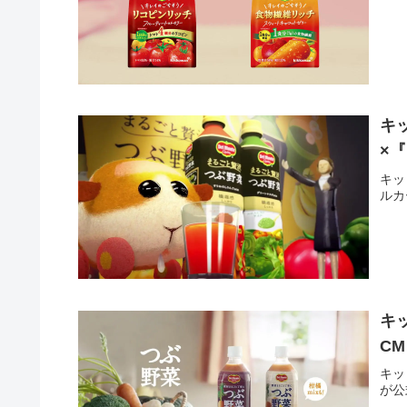
キ
×『
キッ
ルカ
キ
CM
キッ
が公