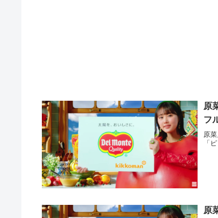
原
フ
原菜
「ピ
原