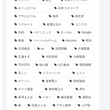
サントリー
花王
日本マクドナルド
キリンビール
日本コカコーラ
アサヒビール
海外
資生堂
リクルート
綾瀬はるか
ユニクロ
P&G
パナソニック
ローカル
Google
映画
ソーシャルゲーム
docomo
明治
日清食品
au
吉岡里帆
大塚製薬
広瀬すず
今田美桜
小林製薬
TOYOTA
味の素
川口春奈
菅田将暉
宝くじ
ソフトバンク
ニトリ
ローソン
賀来賢人
有村架純
ロート製薬
神木隆之介
JRA
長澤まさみ
イオン
森永製菓
濱田岳
嵐
石原さとみ
アサヒ飲料
上戸彩