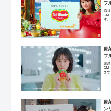
フ
原菜
CM
す。
原
フ
原菜
CM
ます
原
ン