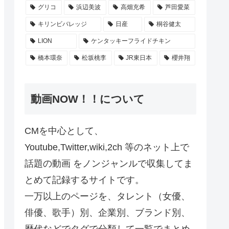
グリコ
浜辺美波
高畑充希
芦田愛菜
キリンビバレッジ
日産
桐谷健太
LION
ケンタッキーフライドチキン
橋本環奈
松坂桃李
JR東日本
櫻井翔
動画NOW！！について
CMを中心として、
Youtube,Twitter,wiki,2ch 等のネット上で
話題の動画 をノンジャンルで収集してま
とめて記録するサイトです。
一万以上のページを、タレント（女優、
俳優、歌手）別、企業別、ブランド別、
歴代などでタグで分類して一覧でまとめ