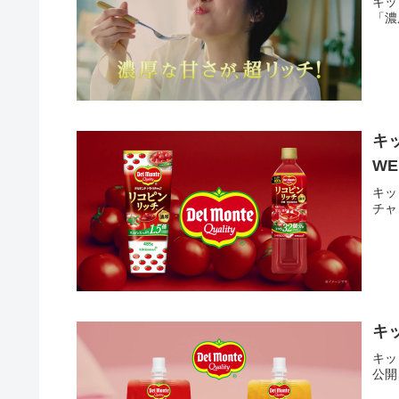
キッ
「濃
キ
WE
キッ
チャ
キ
キッ
公開